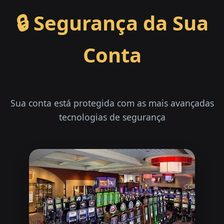
🔒 Segurança da Sua
Conta
Sua conta está protegida com as mais avançadas
tecnologias de segurança