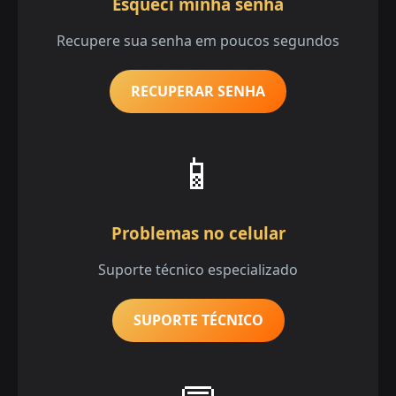
Esqueci minha senha
Recupere sua senha em poucos segundos
RECUPERAR SENHA
📱
Problemas no celular
Suporte técnico especializado
SUPORTE TÉCNICO