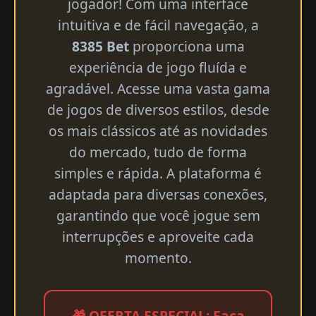
jogador! Com uma interface
intuitiva e de fácil navegação, a
8385 Bet
proporciona uma
experiência de jogo fluída e
agradável. Acesse uma vasta gama
de jogos de diversos estilos, desde
os mais clássicos até as novidades
do mercado, tudo de forma
simples e rápida. A plataforma é
adaptada para diversas conexões,
garantindo que você jogue sem
interrupções e aproveite cada
momento.
🎁 OFERTA ESPECIAL: Faça