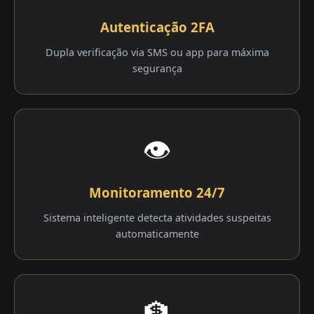
Autenticação 2FA
Dupla verificação via SMS ou app para máxima
segurança
👁️
Monitoramento 24/7
Sistema inteligente detecta atividades suspeitas
automaticamente