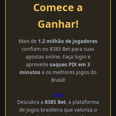
Comece a
Ganhar!
Mais de
1.2 milhão de jogadores
confiam no 8385 Bet para suas
apostas online. Faça login e
aproveite
saques PIX em 3
minutos
e os melhores jogos do
Brasil!
58Bet
Descubra a
8385 Bet
, a plataforma
de jogos brasileira que valoriza o