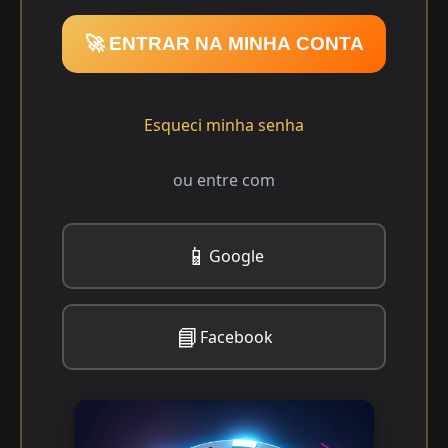
🚀 ENTRAR NA MINHA CONTA
Esqueci minha senha
ou entre com
📱
Google
📘
Facebook