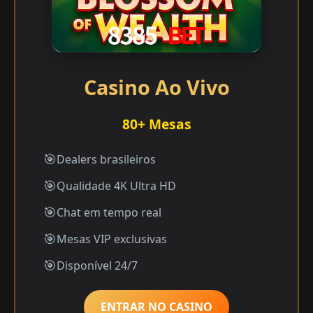
Casino Ao Vivo
80+ Mesas
Dealers brasileiros
Qualidade 4K Ultra HD
Chat em tempo real
Mesas VIP exclusivas
Disponível 24/7
ENTRAR NO CASINO