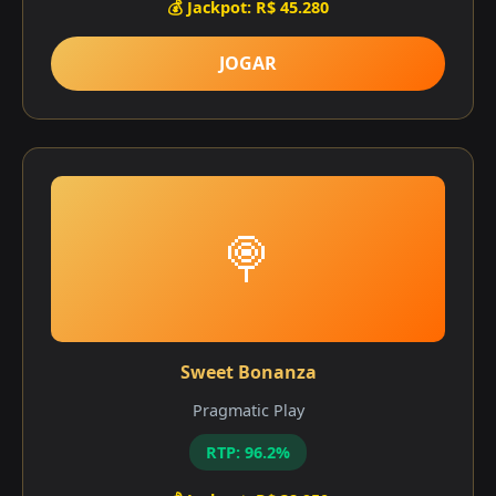
💰 Jackpot: R$ 45.280
JOGAR
🍭
Sweet Bonanza
Pragmatic Play
RTP: 96.2%