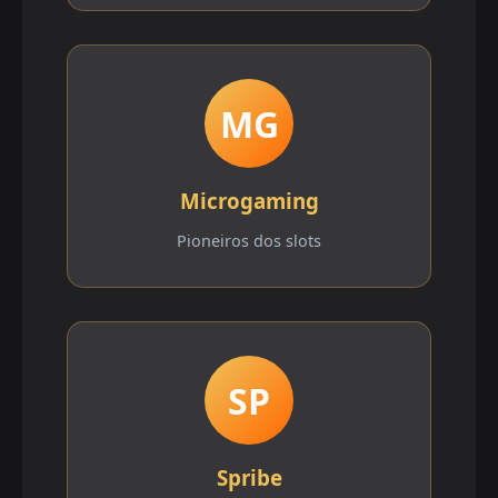
MG
Microgaming
Pioneiros dos slots
SP
Spribe