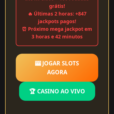
grátis!
🔥 Últimas 2 horas: +847
jackpots pagos!
⏰ Próximo mega jackpot em
3 horas e 42 minutos
🎰 JOGAR SLOTS
AGORA
🏆 CASINO AO VIVO