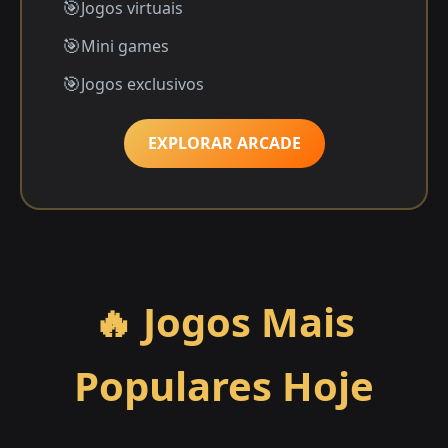
Jogos virtuais
Mini games
Jogos exclusivos
EXPLORAR ARCADE
🔥 Jogos Mais
Populares Hoje