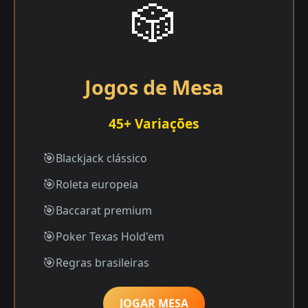
🎲
Jogos de Mesa
45+ Variações
Blackjack clássico
Roleta europeia
Baccarat premium
Poker Texas Hold'em
Regras brasileiras
JOGAR MESA