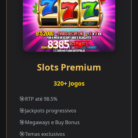
Slots Premium
320+ Jogos
RTP até 98.5%
Jackpots progressivos
Megaways e Buy Bonus
Temas exclusivos