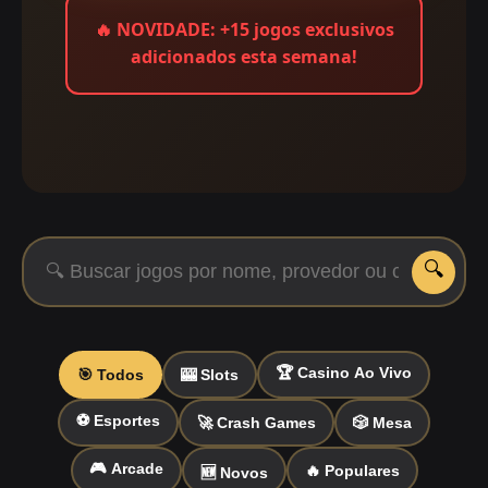
🔥
NOVIDADE:
+15 jogos exclusivos
adicionados esta semana!
🔍
🏆 Casino Ao Vivo
🎯 Todos
🎰 Slots
⚽ Esportes
🚀 Crash Games
🎲 Mesa
🎮 Arcade
🔥 Populares
🆕 Novos